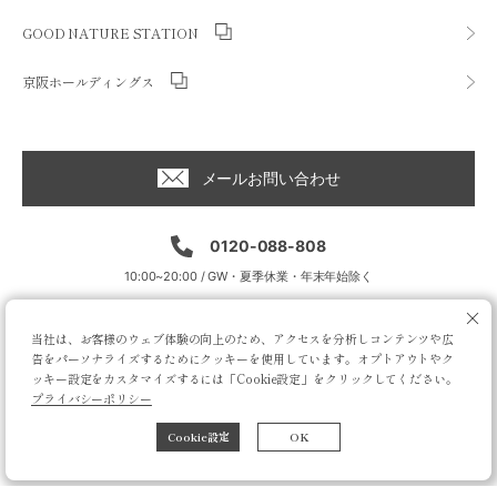
GOOD NATURE STATION
京阪ホールディングス
メールお問い合わせ
0120-088-808
10:00~20:00 / GW・夏季休業・年末年始除く
当社は、お客様のウェブ体験の向上のため、アクセスを分析しコンテンツや広
告をパーソナライズするためにクッキーを使用しています。オプトアウトやク
ッキー設定をカスタマイズするには「Cookie設定」をクリックしてください。
プライバシーポリシー
Cookie設定
OK
© BIOSTYLE Co.,Ltd. All rights reserved.