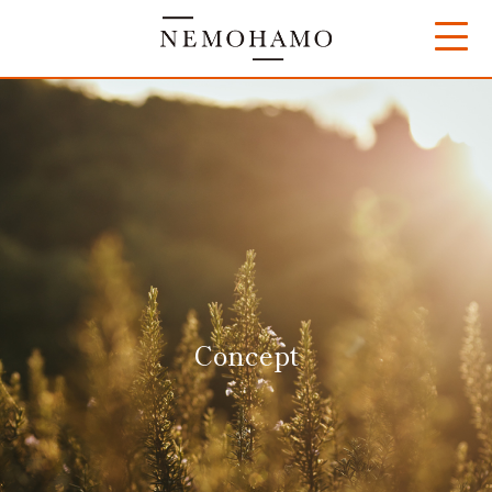
コ
ン
テ
ン
ツ
へ
ス
キ
Concept
ッ
プ