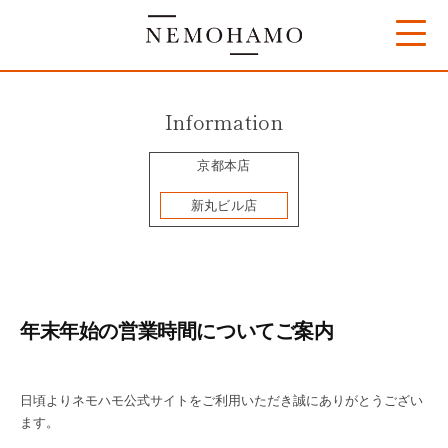
コ
ン
テ
Information
ン
京都本店
ツ
へ
新丸ビル店
ス
キ
ッ
年末年始の営業時間についてご案内
プ
日頃よりネモハモ公式サイトをご利用いただき誠にありがとうござい
ます。