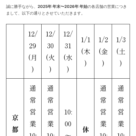
誠に勝手ながら、
2025年 年末〜2026年 年始
の各店舗の営業につき
まして、以下の通りとさせていただきます。
12/
12/
12/
1/1
1/2
1/3
29
30
31
(木
(金
(土
(月
(火
(水
)
)
)
)
)
)
通
通
通
通
常
常
常
常
営
営
10:
営
営
京
業
業
00
業
業
都
休
10:
10:
～
10:
10: